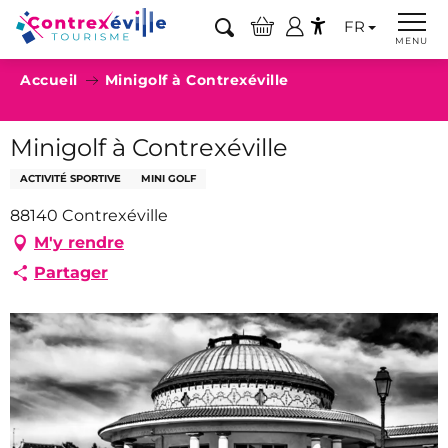
Aller
FR
au
Recherche
MENU
Accessibilité
contenu
Accueil
Minigolf à Contrexéville
principal
Minigolf à Contrexéville
ACTIVITÉ SPORTIVE
MINI GOLF
88140 Contrexéville
M'y rendre
Partager