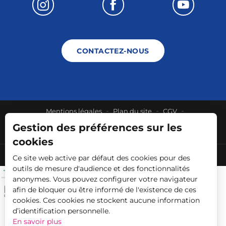
CONTACTEZ-NOUS
-
-
-
Mentions légales
Plan du site
CGV
Gestion des préférences sur les
Accessibilité du site: non conforme
cookies
Engagements et labels
C.C. Terre d'Eau
Ce site web active par défaut des cookies pour des
outils de mesure d'audience et des fonctionnalités
anonymes. Vous pouvez configurer votre navigateur
afin de bloquer ou être informé de l'existence de ces
cookies. Ces cookies ne stockent aucune information
d’identification personnelle.
En savoir plus