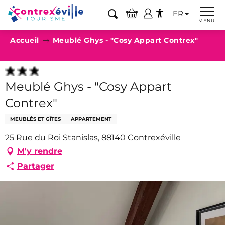
Aller
FR
au
Recherche
MENU
Accessibilité
contenu
Accueil
Meublé Ghys - "Cosy Appart Contrex"
principal
Meublé Ghys - "Cosy Appart
Contrex"
MEUBLÉS ET GÎTES
APPARTEMENT
25 Rue du Roi Stanislas, 88140 Contrexéville
M'y rendre
Partager