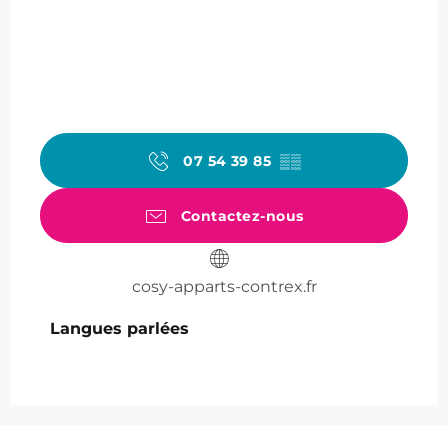
07 54 39 85
▒▒
Contactez-nous
cosy-apparts-contrex.fr
Langues parlées
Langues parlées