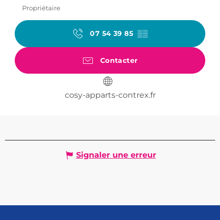
Propriétaire
07 54 39 85
▒▒
Contacter
cosy-apparts-contrex.fr
Signaler une erreur