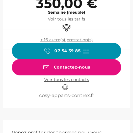
350,00 €
Semaine (meublé)
Voir tous les tarifs
WiFi
+ 16 autre(s) prestation(s)
07 54 39 85
▒▒
Contactez-nous
Voir tous les contacts
cosy-apparts-contrex.fr
Description
Venez profiter des thermes pour vous 