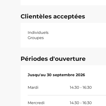
Clientèles acceptées
Individuels
Groupes
Périodes d'ouverture
Du
Jusqu'au
1 mai 2026
30 septembre 2026
au
30 septembre 2026
Mardi
14:30 - 16:30
Mercredi
14:30 - 16:30