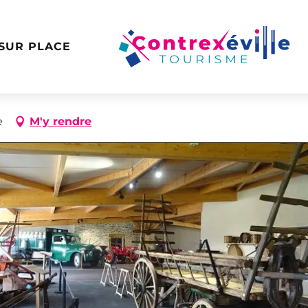
 SUR PLACE
zmann
e
M'y rendre