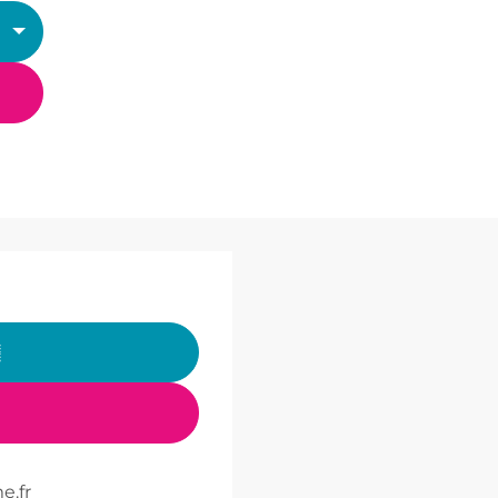
▒
e.fr