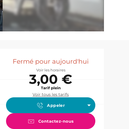
Ouverture et co
Fermé pour aujourd'hui
Voir les horaires
3,00 €
Tarif plein
Voir tous les tarifs
Appeler
Contactez-nous