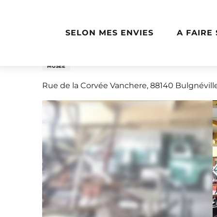
Aller
Accueil
Écomusée Fernand Utzmann
au
contenu
SELON MES ENVIES
A FAIRE
principal
Écomusée Fernand Ut
MUSÉE
Rue de la Corvée Vanchere, 88140 Bulgnévill