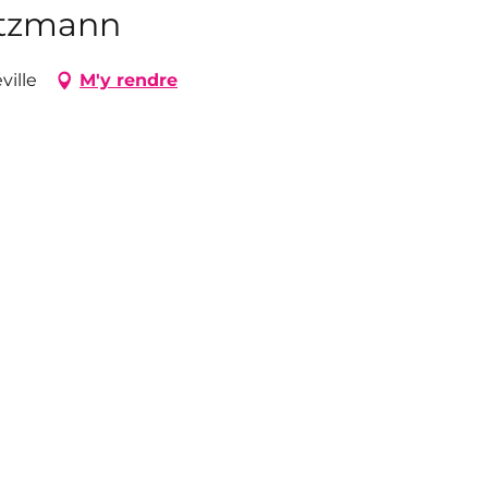
Utzmann
ville
M'y rendre