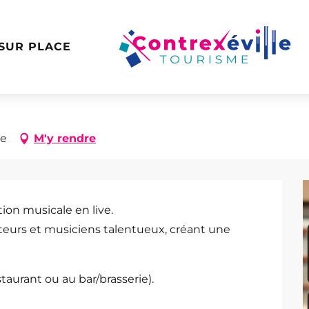
 SUR PLACE
le
M'y rendre
ion musicale en live. 
aurant ou au bar/brasserie).