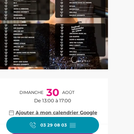
Ouverture et co
30
DIMANCHE
AOÛT
De 13:00 à 17:00
Ajouter à mon calendrier Google
03 29 08 03
▒▒