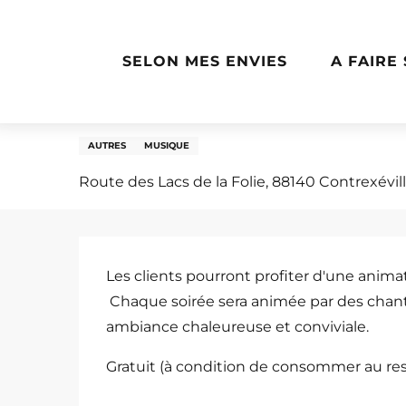
Aller
Accueil
Concert Chicks
au
contenu
SELON MES ENVIES
A FAIRE
principal
Dimanche 30 août de 13:00 à 17:00
Concert Chicks
AUTRES
MUSIQUE
Route des Lacs de la Folie, 88140 Contrexévil
Description
Les clients pourront profiter d'une animat
 Chaque soirée sera animée par des chanteurs et musiciens talentueux, créant une 
ambiance chaleureuse et conviviale.
Gratuit (à condition de consommer au rest