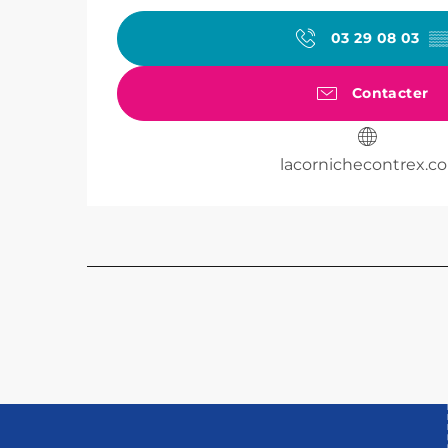
03 29 08 03
▒
Contacter
lacornichecontrex.c