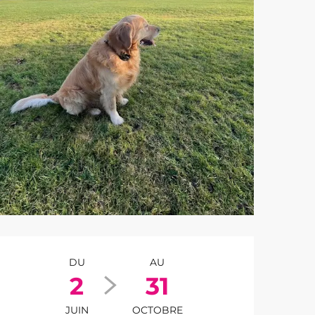
Ouverture et co
DU
AU
2
31
JUIN
OCTOBRE