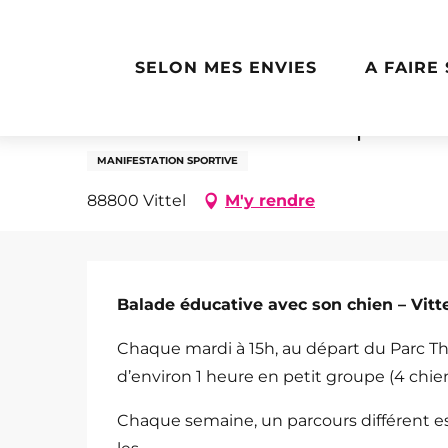
Aller
Accueil
Balade éducative pour chien
au
contenu
SELON MES ENVIES
A FAIRE
principal
2 juin > 31 octobre
Balade éducative pour 
MANIFESTATION SPORTIVE
88800 Vittel
M'y rendre
Description
Balade éducative avec son chien – Vitt
Chaque mardi à 15h, au départ du Parc Th
d’environ 1 heure en petit groupe (4 chie
Chaque semaine, un parcours différent es