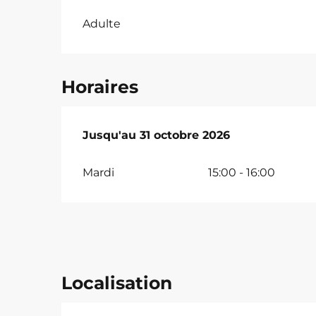
Adulte
Horaires
Du
Jusqu'au
2 juin 2026
31 octobre 2026
au
31 octobre 2026
Mardi
15:00 - 16:00
Localisation