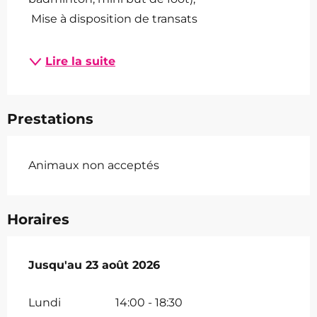
 Mise à disposition de transats
Lire la suite
Prestations
Animaux non acceptés
Horaires
Du
Jusqu'au
4 juillet 2026
23 août 2026
au
23 août 2026
Lundi
14:00 - 18:30