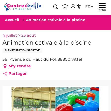
Aller
FR
au
Recherche
MENU
Accessibilité
contenu
Accueil
Animation estivale à la piscine
principal
4 juillet > 23 août
Animation estivale à la piscine
MANIFESTATION SPORTIVE
361 Avenue du Haut du Fol, 88800 Vittel
M'y rendre
Partager