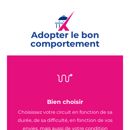
Circuit Pédestre 05 - Sentier des 3 Lacs - 19 km
Circuit pédestre 15 de Sainte-Anne - 6.5 km
Circuit Pédestre 06 - Le Rond des Gendarmes - 8.9 k
Sentier des Lacs de Contrexéville au Parc de Vittel - 
Circuit pédestre 14 bois des seize mutins - 6.1 km
Adopter le bon
Circuit pédestre 13 de sources en vignes - 19.7 km
Circuit pédestre 11 les golfs - 7.4 km
comportement
Circuit Pédestre 20 - Les Balcons de la Folie - 5 km
Circuit Pédestre 01 - De la Fontaine au Lavoir - 6.5 km
Circuit Pédestre 23 - Entre Forêt et Thermes - 15 km
Circuit Pédestre 21 - Le Petit Hachu - 6.2 km
Bien choisir
Choisissez votre circuit en fonction de sa
durée, de sa difficulté, en fonction de vos
envies, mais aussi de votre condition